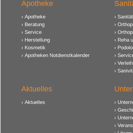
Apotheke
Sanit
Apotheke
Sanitä
Beratung
Orthop
Service
Orthop
Herstellung
Reha u
Kosmetik
Podolo
Apotheken Notdienstkalender
Servic
Verleih
Sanivi
Aktuelles
Unte
Aktuelles
Unter
Geschi
Untern
Verans