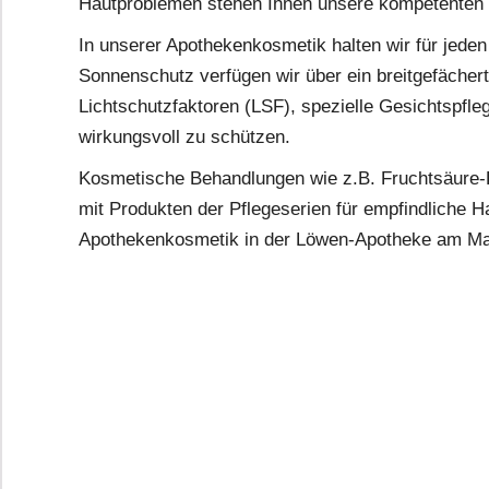
Hautproblemen stehen Ihnen unsere kompetenten M
In unserer Apothekenkosmetik halten wir für jeden 
beste rezeptfreie Medikamente für Arthritis medi
Sonnenschutz verfügen wir über ein breitgefächert
Medikamente können Sie während der Schwangers
Lichtschutzfaktoren (LSF), spezielle Gesichtspfleg
wirkungsvoll zu schützen.
Kosmetische Behandlungen wie z.B. Fruchtsäure-
mit Produkten der Pflegeserien für empfindliche 
Apothekenkosmetik in der Löwen-Apotheke am Mar