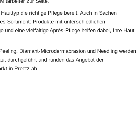
itarbeiter zur Seite.
Hauttyp die richtige Pflege bereit. Auch in Sachen
kamente gegen Herzinsuffizienz
es Sortiment: Produkte mit unterschiedlichen
deutschpillen
welche
chaft einnehmen katermedizin für Hunde
e und eine vielfältige Après-Pflege helfen dabei, Ihre Haut
Peeling, Diamant-Microdermabrasion und Needling werden
Haut durchgeführt und runden das Angebot der
kt in Preetz ab.