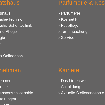
ätshaus
Parfümerie & Kos
tshaus
Parfümerie
ädie-Technik
Kosmetik
ädie-Schuhtechnik
Fußpflege
nd Pflege
Terminbuchung
gie
Service
e
ta Onlineshop
rnehmen
Karriere
nehmen
Das bieten wir
chte
Ausbildung
ehmensphilosophie
Aktuelle Stellenangebote
taltungen