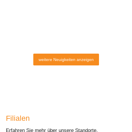
Stabilisierung deines Knies. Jetzt bei uns individuell
beraten lassen!
#BauerfeindBewegtDichBeiKnieschmerzen
weiterlesen
weitere Neuigkeiten anzeigen
Filialen
Erfahren Sie mehr über unsere Standorte,