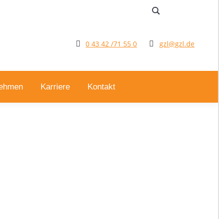
0 43 42 /71 55 0
gzl@gzl.de
nehmen
Karriere
Kontakt